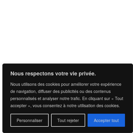
VIGNOBLES GABRIEL & CO
Nous respectons votre vie privée.
1289 Avenue de la liberté
Nous utilisons des cookies pour améliorer votre expérience
33820 Saint Aubin de Blaye
de navigation, diffuser des publicités ou des contenus
FRANCE
personnalisés et analyser notre trafic. En cliquant sur « Tout
contact@vignoblesgabriel.com
accepter », vous consentez à notre utilisation des cookies.
L’histoire d’une passion familiale
Personnaliser
Tout rejeter
Accepter tout
Notre charte d’engagement
Un collectif engagé