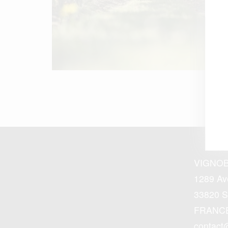
VIGNOB
1289 Ave
33820 S
FRANC
contact