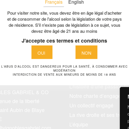
Français
English
Pour visiter notre site, vous devez être en âge légal d'acheter
et de consommer de l'alcool selon la législation de votre pays
de résidence. S'il n'existe pas de législation à ce sujet, vous
devez être âgé de 21 ans au moins
J'accepte ces termes et conditions
OUI
NON
L'ABUS D'ALCOOL EST DANGEREUX POUR LA SANTÉ, À CONSOMMER AVEC
MODÉRATION
INTERDICTION DE VENTE AUX MINEURS DE MOINS DE 18 ANS
L’histoire d’une passion fa
LES GABRIEL & CO
Notre charte d’engageme
nue de la liberté
Un collectif engagé
aint Aubin de Blaye
La rive droite et ses tréso
E
L’équipe
@vignoblesgabriel.com