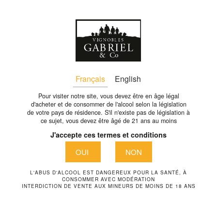
Fr
CHATEAU-HAUT-BIGORD-
Français
English
46-FR
Pour visiter notre site, vous devez être en âge légal
d'acheter et de consommer de l'alcool selon la législation
de votre pays de résidence. S'il n'existe pas de législation à
chateau-haut-bigord-46-fr
ce sujet, vous devez être âgé de 21 ans au moins
J'accepte ces termes et conditions
OUI
NON
L'ABUS D'ALCOOL EST DANGEREUX POUR LA SANTÉ, À
CONSOMMER AVEC MODÉRATION
INTERDICTION DE VENTE AUX MINEURS DE MOINS DE 18 ANS
VIGNOBLES GABRIEL & CO
1289 Avenue de la liberté